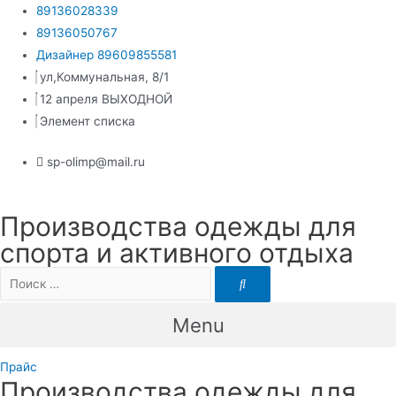
Перейти
89136028339
к
89136050767
содержимому
Дизайнер 89609855581
ул,Коммунальная, 8/1
12 апреля ВЫХОДНОЙ
Элемент списка
sp-olimp@mail.ru
Производства одежды для
спорта и активного отдыха
Menu
Прайс
Производства одежды для