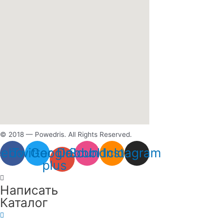
© 2018 — Powedris. All Rights Reserved.
cebook
Twitter
Google-
Dribbble
Soundcloud
Instagram
plus
Написать
Каталог