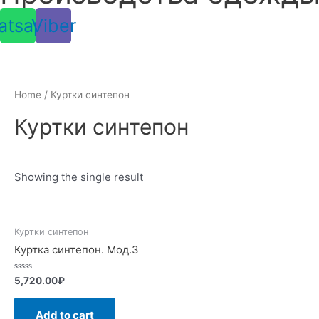
atsapp
Viber
Home
/ Куртки синтепон
Куртки синтепон
Showing the single result
Куртки синтепон
Куртка синтепон. Мод.3
Rated
5,720.00
₽
0
out
of
Add to cart
5