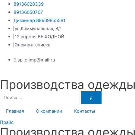
Перейти
89136028339
к
89136050767
содержимому
Дизайнер 89609855581
ул,Коммунальная, 8/1
12 апреля ВЫХОДНОЙ
Элемент списка
sp-olimp@mail.ru
Производства одежды 
Главная
О компании
Контакты
Прайс
Производства одежды 