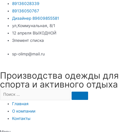
Перейти
89136028339
к
89136050767
содержимому
Дизайнер 89609855581
ул,Коммунальная, 8/1
12 апреля ВЫХОДНОЙ
Элемент списка
sp-olimp@mail.ru
Производства одежды для
спорта и активного отдыха
Главная
О компании
Контакты
Menu