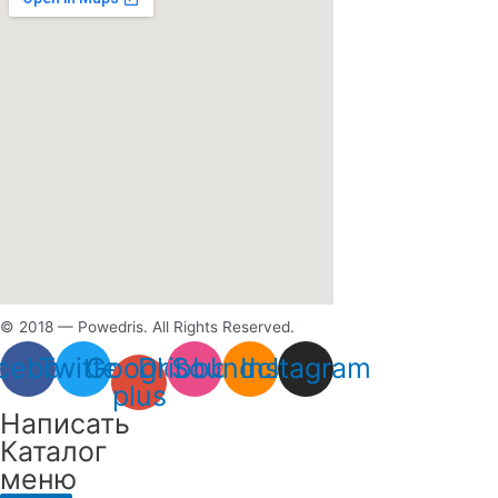
© 2018 — Powedris. All Rights Reserved.
cebook
Twitter
Google-
Dribbble
Soundcloud
Instagram
plus
Написать
Каталог
меню