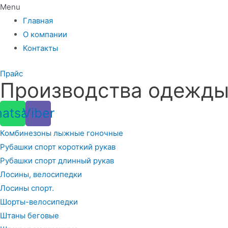
Menu
Главная
О компании
Контакты
Прайс
Производства одежды 
atsapp
Viber
Комбинезоны лыжные гоночные
Рубашки спорт короткий рукав
Рубашки спорт длинный рукав
Лосины, велосипедки
Лосины спорт.
Шорты-велосипедки
Штаны беговые