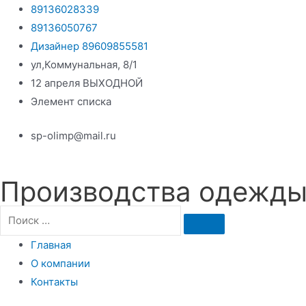
Перейти
89136028339
к
89136050767
содержимому
Дизайнер 89609855581
ул,Коммунальная, 8/1
12 апреля ВЫХОДНОЙ
Элемент списка
sp-olimp@mail.ru
Производства одежды 
Главная
О компании
Контакты