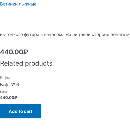
Ботинки лыжные
из тонкого футера с начёсом. На лицевой стороне печать 
440.00
₽
Related products
Бафы
Баф. № 6
Rated
440.00
₽
0
out
of
Add to cart
5