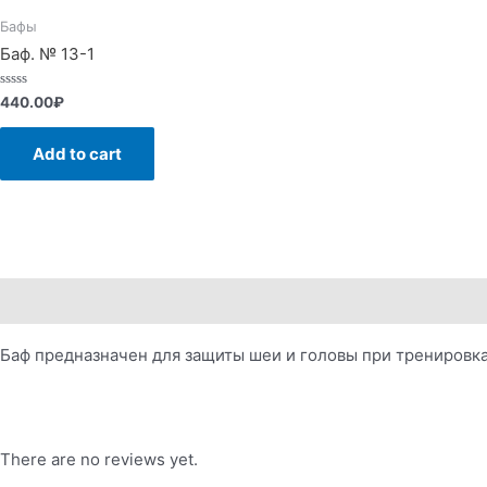
Бафы
Баф. № 13-1
Rated
440.00
₽
0
out
of
Add to cart
5
Description
Reviews (0)
Баф предназначен для защиты шеи и головы при тренировка
There are no reviews yet.