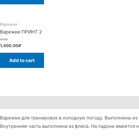
Варежки
Варежки ПРИНТ 2
Rated
1,400.00
₽
0
out
of
Add to cart
5
Description
Reviews (0)
Варежки для тренировок в холодную погоду. Выполнены из 
Внутренняя часть выполнена из флиса. На ладони имеется 