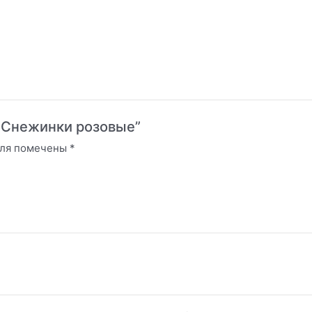
 — Снежинки розовые”
оля помечены
*