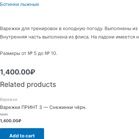
Ботинки лыжные
Варежки для тренировок в холодную погоду. Выполнены из 
Внутренняя часть выполнена из флиса. На ладони имеется 
Размеры от № 5 до № 10.
1,400.00
₽
Related products
Варежки
Варежки ПРИНТ 3 — Снежинки чёрн.
Rated
1,400.00
₽
0
out
of
Add to cart
5