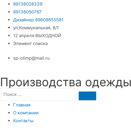
Перейти
89136028339
к
89136050767
содержимому
Дизайнер 89609855581
ул,Коммунальная, 8/1
12 апреля ВЫХОДНОЙ
Элемент списка
sp-olimp@mail.ru
Производства одежды 
Главная
О компании
Контакты