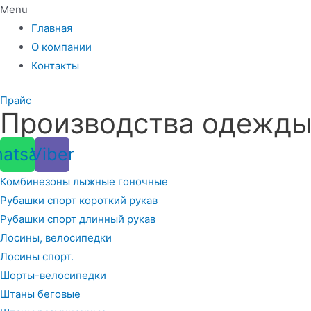
Menu
Главная
О компании
Контакты
Прайс
Производства одежды 
atsapp
Viber
Комбинезоны лыжные гоночные
Рубашки спорт короткий рукав
Рубашки спорт длинный рукав
Лосины, велосипедки
Лосины спорт.
Шорты-велосипедки
Штаны беговые