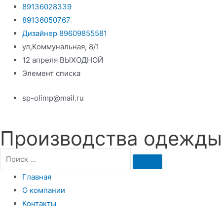
Перейти
89136028339
к
89136050767
содержимому
Дизайнер 89609855581
ул,Коммунальная, 8/1
12 апреля ВЫХОДНОЙ
Элемент списка
sp-olimp@mail.ru
Производства одежды 
Главная
О компании
Контакты