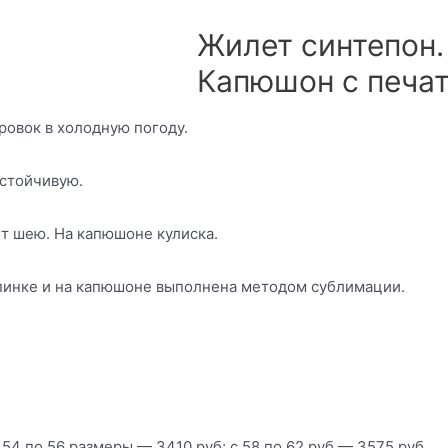
Жилет синтепон. 
Капюшон с печа
ровок в холодную погоду.
устойчивую.
т шею. На капюшоне кулиска.
спинке и на капюшоне выполнена методом сублимации.
 54 по 56 размеры — 3410 руб; с 58 по 62 руб — 3575 руб.