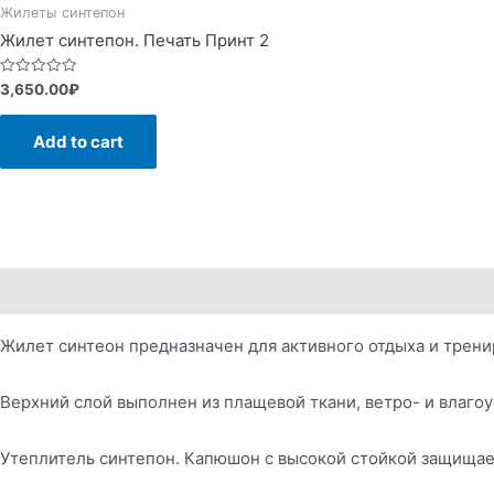
Жилеты синтепон
Жилет синтепон. Печать Принт 2
Rated
3,650.00
₽
0
out
of
Add to cart
5
Description
Reviews (0)
Жилет синтеон предназначен для активного отдыха и трени
Верхний слой выполнен из плащевой ткани, ветро- и влаго
Утеплитель синтепон. Капюшон с высокой стойкой защищае