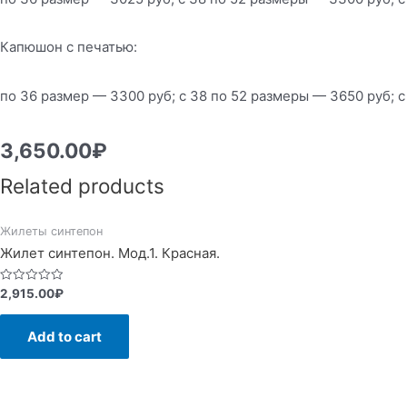
Капюшон с печатью:
по 36 размер — 3300 руб; с 38 по 52 размеры — 3650 руб; с
3,650.00
₽
Related products
Жилеты синтепон
Жилет синтепон. Мод.1. Красная.
Rated
2,915.00
₽
0
out
of
Add to cart
5