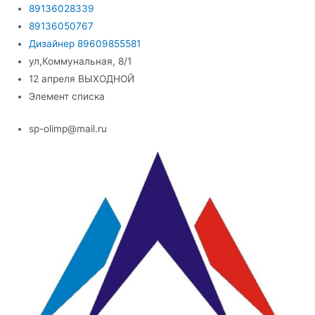
Перейти
89136028339
к
89136050767
содержимому
Дизайнер 89609855581
ул,Коммунальная, 8/1
12 апреля ВЫХОДНОЙ
Элемент списка
sp-olimp@mail.ru