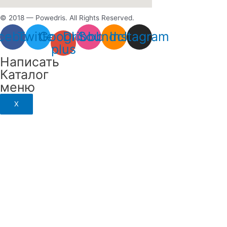
© 2018 — Powedris. All Rights Reserved.
cebook
Twitter
Google-
Dribbble
Soundcloud
Instagram
plus
Написать
Каталог
меню
X