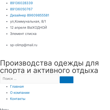
Перейти
89136028339
к
89136050767
содержимому
Дизайнер 89609855581
ул,Коммунальная, 8/1
12 апреля ВЫХОДНОЙ
Элемент списка
sp-olimp@mail.ru
Производства одежды для
спорта и активного отдыха
Главная
О компании
Контакты
Menu