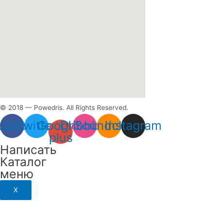
© 2018 — Powedris. All Rights Reserved.
cebook
Twitter
Google-
Dribbble
Soundcloud
Instagram
plus
Написать
Каталог
меню
X