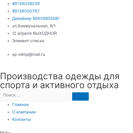
Перейти
89136028339
к
89136050767
содержимому
Дизайнер 89609855581
ул,Коммунальная, 8/1
12 апреля ВЫХОДНОЙ
Элемент списка
sp-olimp@mail.ru
Производства одежды для
спорта и активного отдыха
Главная
О компании
Контакты
Menu