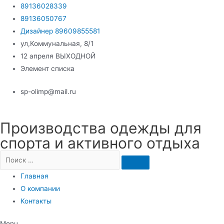
Перейти
89136028339
к
89136050767
содержимому
Дизайнер 89609855581
ул,Коммунальная, 8/1
12 апреля ВЫХОДНОЙ
Элемент списка
sp-olimp@mail.ru
Производства одежды для
спорта и активного отдыха
Главная
О компании
Контакты
Menu