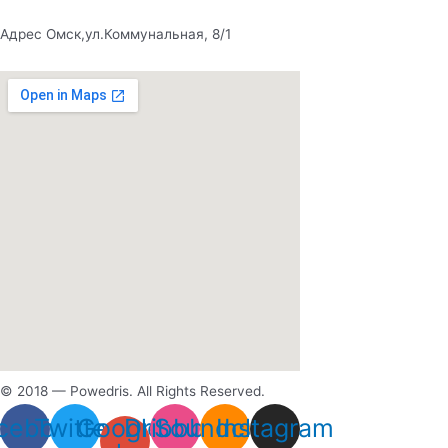
Адрес Омск,ул.Коммунальная, 8/1
© 2018 — Powedris. All Rights Reserved.
cebook
Twitter
Google-
Dribbble
Soundcloud
Instagram