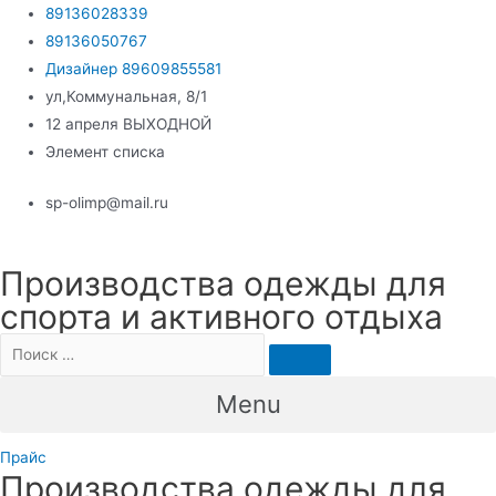
Перейти
89136028339
к
89136050767
содержимому
Дизайнер 89609855581
ул,Коммунальная, 8/1
12 апреля ВЫХОДНОЙ
Элемент списка
sp-olimp@mail.ru
Производства одежды для
спорта и активного отдыха
Menu
Прайс
Производства одежды для